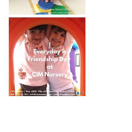
رؤيتنا وقيمنا أن نخلق جو من
الأهتماموالرعاية ملئ بمرح يشبه
دفئ و جو المنزل
في حضانة المبادرة الابداعية