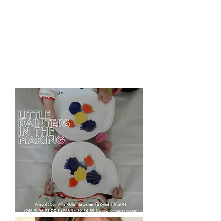
نستخدم منهجا أعد خصيصاً لنا
من قبل خبراء تنمية الاسرية و
الطفولة , مع منهج
مونتسوري. نحن ملتزمون بالتميز
و بتقديم أفضل بداية لأطفالك