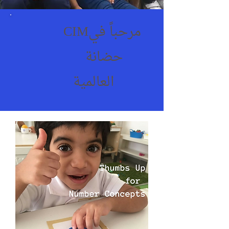
CIMمرحباً في
حضانة
العالمية